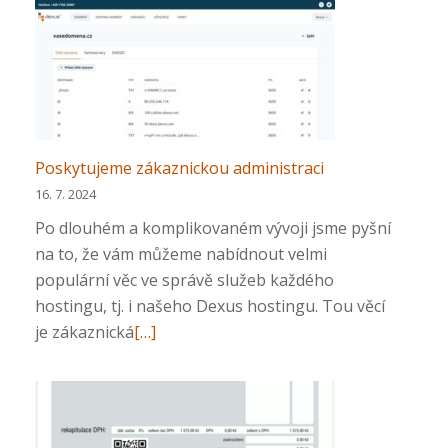
Poskytujeme zákaznickou administraci
16. 7. 2024
Po dlouhém a komplikovaném vývoji jsme pyšní
na to, že vám můžeme nabídnout velmi
populární věc ve správě služeb každého
hostingu, tj. i našeho Dexus hostingu. Tou věcí
Přečtěte
je zákaznická
[…]
si
více
o
Poskytujeme