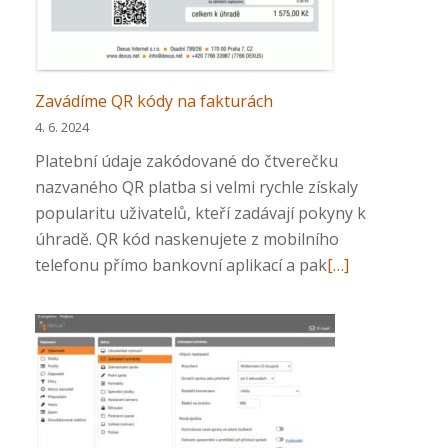
zákaznickou
administraci
Zavádíme QR kódy na fakturách
4. 6. 2024
Platební údaje zakódované do čtverečku
nazvaného QR platba si velmi rychle získaly
popularitu uživatelů, kteří zadávají pokyny k
úhradě. QR kód naskenujete z mobilního
Přečtěte
telefonu přímo bankovní aplikací a pak
[…]
si
více
o
Zavádíme
QR
kódy
na