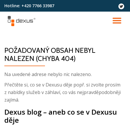
Hotline:
+420 7766 33987
fa-
twitter
Přeskočit
na
PŘ
obsah
NA
POŽADOVANÝ OBSAH NEBYL
NALEZEN (CHYBA 404)
Na uvedené adrese nebylo nic nalezeno.
Přečtěte si, co se v Dexusu děje popř. si zvolte prosím
z nabídky služeb v záhlaví, co vás nejpravděpodobněji
zajímá.
Dexus blog – aneb co se v Dexusu
děje