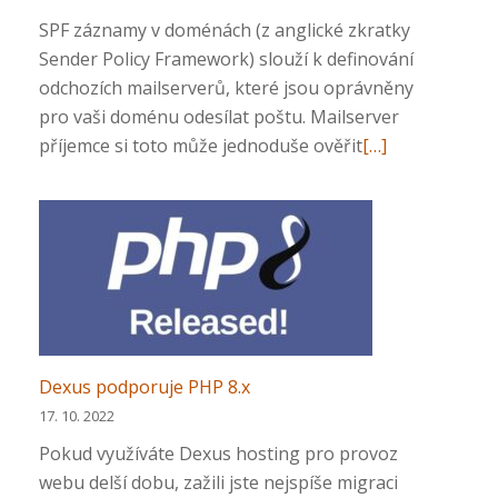
SPF záznamy v doménách (z anglické zkratky
Sender Policy Framework) slouží k definování
odchozích mailserverů, které jsou oprávněny
pro vaši doménu odesílat poštu. Mailserver
Přečtěte
příjemce si toto může jednoduše ověřit
[…]
si
více
o
SPF
záznamy
v
doménách
Dexus podporuje PHP 8.x
17. 10. 2022
Pokud využíváte Dexus hosting pro provoz
webu delší dobu, zažili jste nejspíše migraci