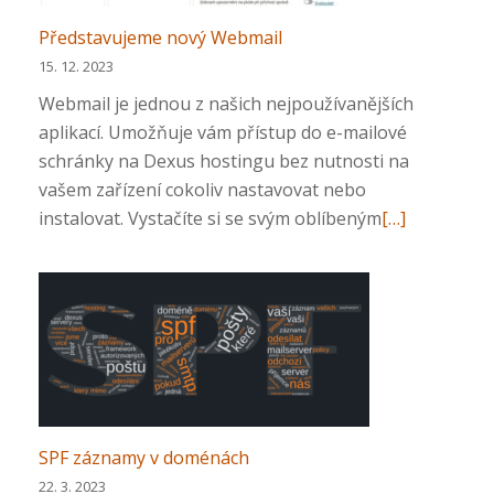
fakturách
Představujeme nový Webmail
15. 12. 2023
Webmail je jednou z našich nejpoužívanějších
aplikací. Umožňuje vám přístup do e-mailové
schránky na Dexus hostingu bez nutnosti na
vašem zařízení cokoliv nastavovat nebo
Přečtěte
instalovat. Vystačíte si se svým oblíbeným
[…]
si
více
o
Představuje
nový
Webmail
SPF záznamy v doménách
22. 3. 2023