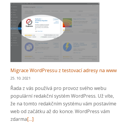
více
o
Navýšení
kapacity
e-
mailových
schránek
Migrace WordPressu z testovací adresy na www
25. 10. 2021
Řada z vás používá pro provoz svého webu
populární redakční systém WordPress. Už víte,
že na tomto redakčním systému vám postavíme
web od začátku až do konce. WordPress vám
Přečtěte
zdarma
[…]
si