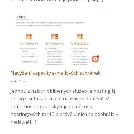
si
více
o
Blíží
se
obnova
SSL
certifikátu
*.dexus.net
Navýšení kapacity e-mailových schránek
7. 4. 2022
Jednou z našich oblíbených služeb je hosting tj.
provoz webu a e-mailů na vlastní doméně. V
rámci hostingu poskytujeme několik
hostingových tarifů a právě u nich se odehrála v
Přečtěte
nedávné
[…]
si