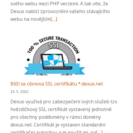
svého webu mezi PHP verzemi. A tak víte, že
Dexus nabízí zprovoznění vašeho stávajícího
Přečtěte
webu na novějším
[…]
si
více
o
Dexus
podporuje
PHP
8.x
Blíží se obnova SSL certifikátu *.dexus.net
23. 5. 2022
Dexus využívá pro zabezpečení svých služeb tzv.
hvězdičkový SSL certifikát vystavený jednotně
pro všechny poddomény v rámci domény
dexus.net. Certifikát je vystaven standardní
Přečtěte
certifikační autoritou a je použit mj. na
[…]