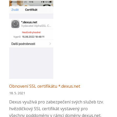
více
o
Migrace
WordPressu
z
testovací
adresy
na
www
Obnovení SSL certifikátu *.dexus.net
18. 5. 2021
Dexus využívá pro zabezpečení svých služeb tzv.
hvězdičkový SSL certifikát vystavený pro
všechny poddomény v rámci domény dexus.net.