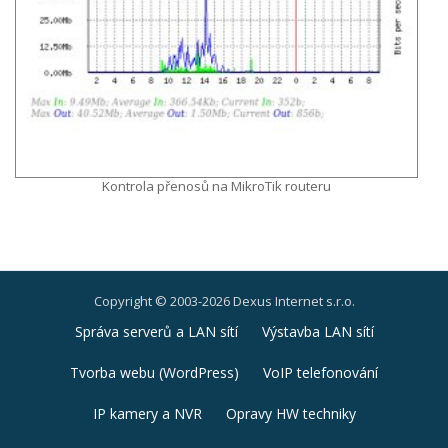
Kontrola přenosů na MikroTik routeru
Copyright © 2003-2026 Dexus Internet s.r.o.
Druhé
Správa serverů a LAN sítí
Výstavba LAN sítí
ménu
Tvorba webu (WordPress)
VoIP telefonování
IP kamery a NVR
Opravy HW techniky