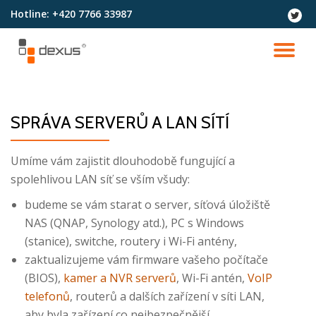
Hotline:
+420 7766 33987
fa-
twitter
Přeskočit
na
PŘ
obsah
NA
SPRÁVA SERVERŮ A LAN SÍTÍ
Umíme vám zajistit dlouhodobě fungující a
spolehlivou LAN síť se vším všudy:
budeme se vám starat o server, síťová úložiště
NAS (QNAP, Synology atd.), PC s Windows
(stanice), switche, routery i Wi-Fi antény,
zaktualizujeme vám firmware vašeho počítače
(BIOS),
kamer a NVR serverů
, Wi-Fi antén,
VoIP
telefonů
, routerů a dalších zařízení v síti LAN,
aby byla zařízení co nejbezpečnější,