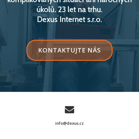
úkolů. 23 let na trhu.
Dexus Internet s.r.o.
TEXT
KONTAKTUJTE NÁS
TLAČÍKA
PRUHU:KONTAKTUJTE
NÁS
info@dexus.cz