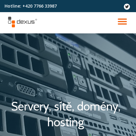
Hotline:
+420 7766 33987
fa-
twitter
Přeskočit
na
PŘ
obsah
NA
Servery, sítě, domény,
hosting