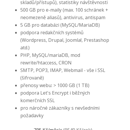
skladů/přístupů), statistiky návštěvnosti
500 GB pro e-maily (max. 100 schránek +
neomezeně aliasů), antivirus, antispam
5 GB pro databázi (MySQL/MariaDB)
podpora redakčních systémů
(Wordpress, Drupal, Joomla!, Prestashop
atd.)
PHP, MySQL/mariaDB, mod
rewrite/htaccess, CRON
SMTP, POP3, IMAP, Webmail - vše i SSL
(šifrovaně)
přenosy webu: > 1000 GB (1 TB)
podpora Let's Encrypt i běžných
komerčních SSL
pro náročné zákazníky s nevšedními
požadavky