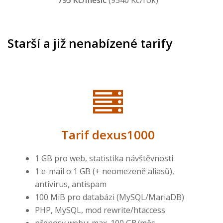
795 Kč/měsíc
(9540 Kč/rok)
Starší a již nenabízené tarify
Tarif dexus1000
1 GB pro web, statistika návštěvnosti
1 e-mail o 1 GB (+ neomezeně aliasů),
antivirus, antispam
100 MiB pro databázi (MySQL/MariaDB)
PHP, MySQL, mod rewrite/htaccess