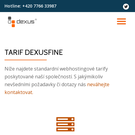
Hotline:
+420 7766 33987
fa-
twitter
Přeskočit
na
PŘ
obsah
NA
TARIF DEXUSFINE
Níže najdete standardní webhostingové tarify
poskytované naší společností. S jakýmikoliv
nevšedními požadavky či dotazy nás
neváhejte
kontaktovat.