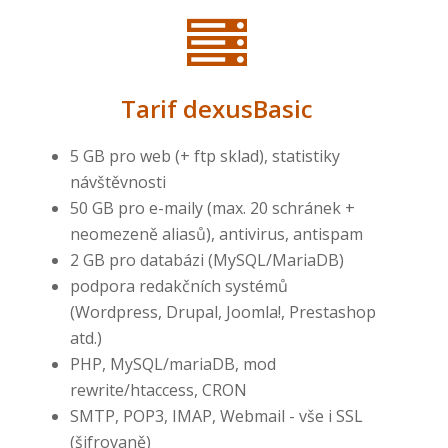
Tarif dexusBasic
5 GB pro web (+ ftp sklad), statistiky
návštěvnosti
50 GB pro e-maily (max. 20 schránek +
neomezeně aliasů), antivirus, antispam
2 GB pro databázi (MySQL/MariaDB)
podpora redakčních systémů
(Wordpress, Drupal, Joomla!, Prestashop
atd.)
PHP, MySQL/mariaDB, mod
rewrite/htaccess, CRON
SMTP, POP3, IMAP, Webmail - vše i SSL
(šifrovaně)