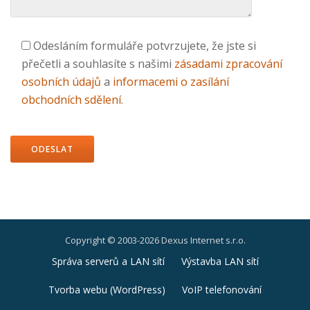
Odesláním formuláře potvrzujete, že jste si
přečetli a souhlasíte s našimi
zásadami zpracování
osobních údajů
a
informacemi o zasílání
obchodních sdělení
.
Ponechte
toto
pole
prázdné.
Copyright © 2003-2026 Dexus Internet s.r.o.
Druhé
Správa serverů a LAN sítí
Výstavba LAN sítí
ménu
Tvorba webu (WordPress)
VoIP telefonování