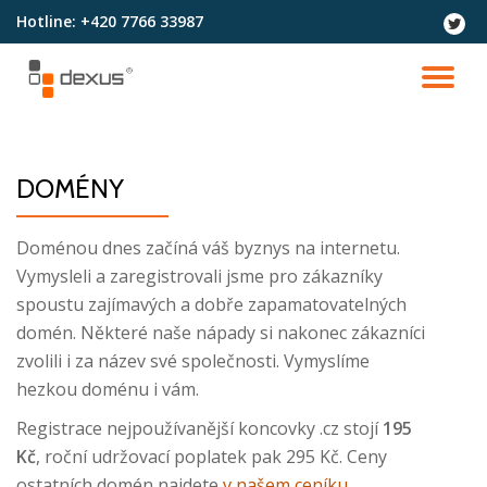
Hotline:
+420 7766 33987
fa-
twitter
Přeskočit
na
PŘ
obsah
NA
DOMÉNY
Doménou dnes začíná váš byznys na internetu.
Vymysleli a zaregistrovali jsme pro zákazníky
spoustu zajímavých a dobře zapamatovatelných
domén. Některé naše nápady si nakonec zákazníci
zvolili i za název své společnosti. Vymyslíme
hezkou doménu i vám.
Registrace nejpoužívanější koncovky .cz stojí
195
Kč
, roční udržovací poplatek pak 295 Kč. Ceny
ostatních domén najdete
v našem ceníku
.