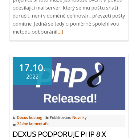
odesílající mailserver, který se mu poštu snaží
doručit, není v doméně definován, převzetí pošty
odmítne. Jedná se tedy o poměrně spolehlivou
Přečtěte
metodu odbourání
[…]
si
více
o
SPF
17.10.
záznamy
2022
v
doménách
Dexus hosting
Publikováno
Novinky
Žádné komentáře
DEXUS PODPORUJE PHP 8.X