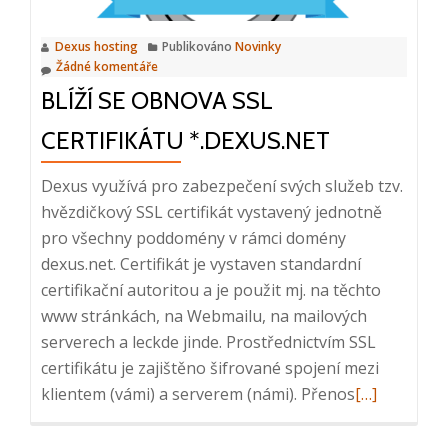
Dexus hosting
Publikováno
Novinky
Žádné komentáře
BLÍŽÍ SE OBNOVA SSL
CERTIFIKÁTU *.DEXUS.NET
Dexus využívá pro zabezpečení svých služeb tzv.
hvězdičkový SSL certifikát vystavený jednotně
pro všechny poddomény v rámci domény
dexus.net. Certifikát je vystaven standardní
certifikační autoritou a je použit mj. na těchto
www stránkách, na Webmailu, na mailových
serverech a leckde jinde. Prostřednictvím SSL
certifikátu je zajištěno šifrované spojení mezi
Přečtěte
klientem (vámi) a serverem (námi). Přenos
[…]
si
více