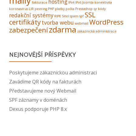
maily
hosting
fakturace
IPv4
IPv6
Joomla
konektivita
koronavirus
LIR
peering
PHP
platby
pošta
Prestashop
qr kódy
SSL
redakční systémy
RIPE
Sitel
spam
spf
certifikáty
WordPress
tvorba webu
webmail
zdarma
zabezpečení
zákaznická administrace
NEJNOVĚJŠÍ PŘÍSPĚVKY
Poskytujeme zákaznickou administraci
Zavádíme QR kódy na fakturách
Představujeme nový Webmail
SPF záznamy v doménách
Dexus podporuje PHP 8.x