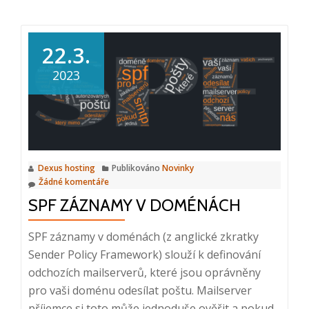
22.3.
2023
Dexus hosting
Publikováno
Novinky
Žádné komentáře
SPF ZÁZNAMY V DOMÉNÁCH
SPF záznamy v doménách (z anglické zkratky
Sender Policy Framework) slouží k definování
odchozích mailserverů, které jsou oprávněny
pro vaši doménu odesílat poštu. Mailserver
příjemce si toto může jednoduše ověřit a pokud