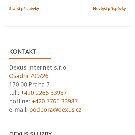
o
NAVIGACE
Starší příspěvky
Novější příspěvky
Blíží
PRO
se
PŘÍSPĚVKY
obnova
SSL
certifikátu
KONTAKT
*.dexus.net
Dexus Internet s.r.o.
Osadní 799/26
170 00 Praha 7
tel.:
+420 2266 33987
hotline:
+420 7766 33987
e-mail:
podpora@dexus.cz
DEXUS SLUŽBY