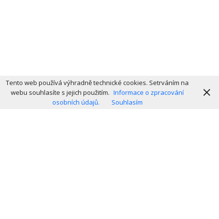
Tento web používá výhradně technické cookies. Setrváním na
webu souhlasíte s jejich použitím.
Informace o zpracování
osobních údajů.
Souhlasím
Copyright © 2003-2026 Dexus Internet s.r.o.
Druhé
Správa serverů a LAN sítí
Výstavba LAN sítí
ménu
Tvorba webu (WordPress)
VoIP telefonování
IP kamery a NVR
Opravy HW techniky