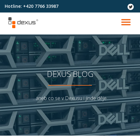
Hotline:
+420 7766 33987
fa-
twitter
Přeskočit
na
PŘ
obsah
NA
DEXUS BLOG
...aneb co se v Dexusu i jinde děje.