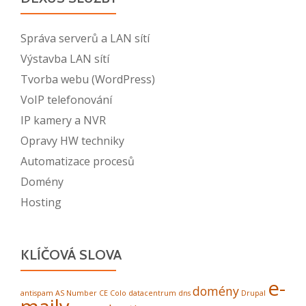
Správa serverů a LAN sítí
Výstavba LAN sítí
Tvorba webu (WordPress)
VoIP telefonování
IP kamery a NVR
Opravy HW techniky
Automatizace procesů
Domény
Hosting
KLÍČOVÁ SLOVA
e-
domény
antispam
AS Number
CE Colo
datacentrum
dns
Drupal