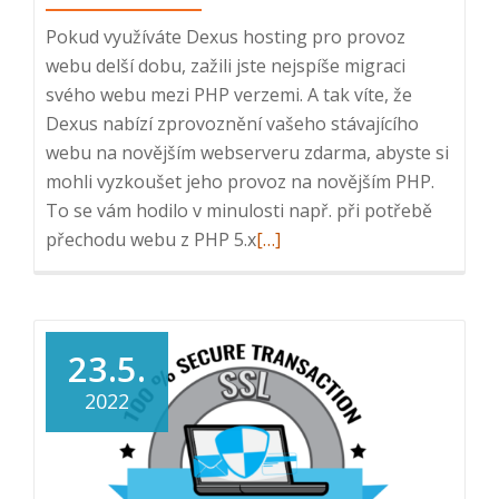
Pokud využíváte Dexus hosting pro provoz
webu delší dobu, zažili jste nejspíše migraci
svého webu mezi PHP verzemi. A tak víte, že
Dexus nabízí zprovoznění vašeho stávajícího
webu na novějším webserveru zdarma, abyste si
mohli vyzkoušet jeho provoz na novějším PHP.
To se vám hodilo v minulosti např. při potřebě
Přečtěte
přechodu webu z PHP 5.x
[…]
si
více
o
Dexus
23.5.
podporuje
2022
PHP
8.x