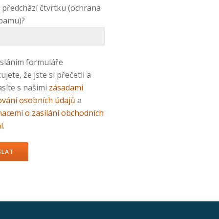
 předchází čtvrtku (ochrana
spamu)?
sláním formuláře
ujete, že jste si přečetli a
síte s našimi
zásadami
ování osobních údajů
a
macemi o zasílání obchodních
í
.
e toto pole prázdné.