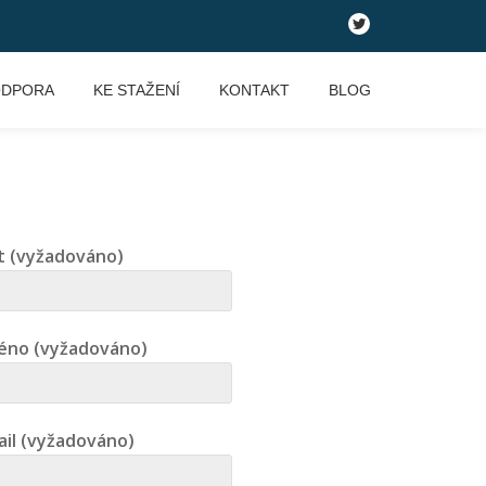
fa-
twitter
ODPORA
KE STAŽENÍ
KONTAKT
BLOG
 (vyžadováno)
éno (vyžadováno)
ail (vyžadováno)