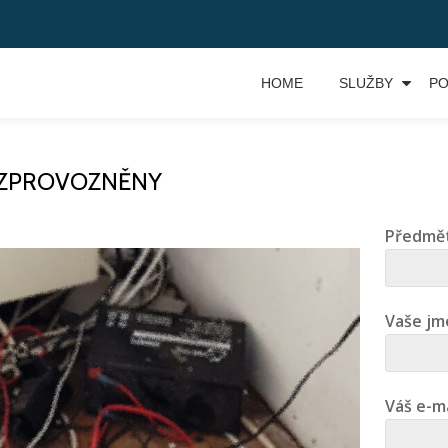
HOME
SLUŽBY
P
 ZPROVOZNĚNY
Předmět
Vaše jm
Váš e-m