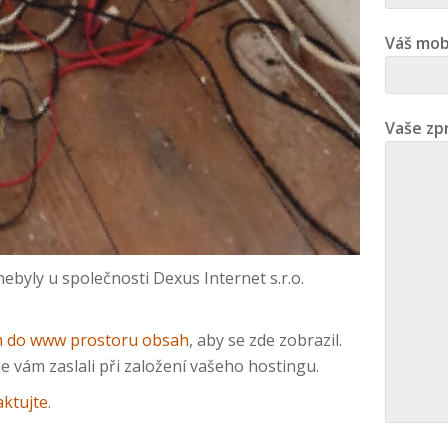
Váš mob
Vaše zp
byly u společnosti Dexus Internet s.r.o.
m do www prostoru obsah
, aby se zde zobrazil.
e vám zaslali při založení vašeho hostingu.
ktujte
.