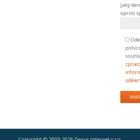
Jaký den
oproti 
Ode
potvrz
souhla
zprac
infor
sdělen
Ponecht
Copyright © 2003-2026 Dexus Internet s.r.o.