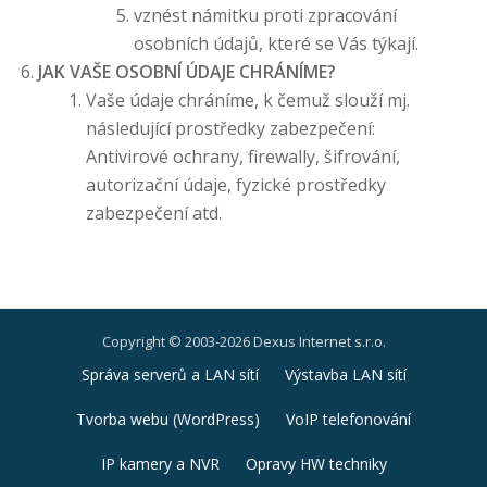
vznést námitku proti zpracování
osobních údajů, které se Vás týkají.
JAK VAŠE OSOBNÍ ÚDAJE CHRÁNÍME?
Vaše údaje chráníme, k čemuž slouží mj.
následující prostředky zabezpečení:
Antivirové ochrany, firewally, šifrování,
autorizační údaje, fyzické prostředky
zabezpečení atd.
Copyright © 2003-2026 Dexus Internet s.r.o.
Druhé
Správa serverů a LAN sítí
Výstavba LAN sítí
ménu
Tvorba webu (WordPress)
VoIP telefonování
IP kamery a NVR
Opravy HW techniky