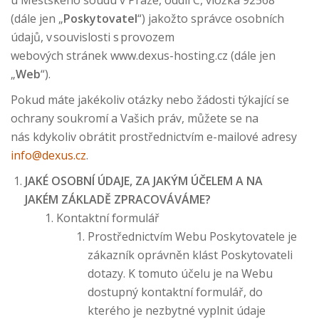
u Městského soudu v Praze, oddíl C, vložka 92568
(dále jen „
Poskytovatel
“) jakožto správce osobních
údajů, v souvislosti s provozem
webových stránek www.dexus-hosting.cz (dále jen
„
Web
“).
Pokud máte jakékoliv otázky nebo žádosti týkající se
ochrany soukromí a Vašich práv, můžete se na
nás kdykoliv obrátit prostřednictvím e-mailové adresy
info@dexus.cz
.
JAKÉ OSOBNÍ ÚDAJE, ZA JAKÝM ÚČELEM A NA
JAKÉM ZÁKLADĚ ZPRACOVÁVÁME?
Kontaktní formulář
Prostřednictvím Webu Poskytovatele je
zákazník oprávněn klást Poskytovateli
dotazy. K tomuto účelu je na Webu
dostupný kontaktní formulář, do
kterého je nezbytné vyplnit údaje