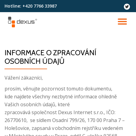
Hotline:
+420 7766 33987
fa-
twitter
Přeskočit
na
PŘ
obsah
NA
INFORMACE O ZPRACOVÁNÍ
OSOBNÍCH ÚDAJŮ
Vážení zákazníci,
prosím, věnujte pozornost tomuto dokumentu,
kde najdete všechny nezbytné informace ohledně
Vašich osobních údajů, které
zpracovává společnost Dexus Internet s.r.o., IČO:
26770610, se sídlem Osadní 799/26, 170 00 Praha 7 –
Holešovice, zapsaná v obchodním rejstříku vedeném